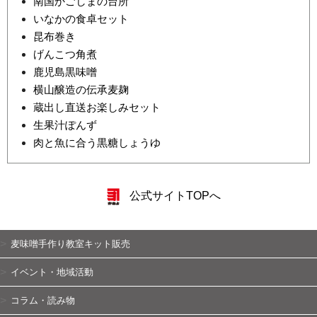
南国かごしまの台所
いなかの食卓セット
昆布巻き
げんこつ角煮
鹿児島黒味噌
横山醸造の伝承麦麹
蔵出し直送お楽しみセット
生果汁ぽんず
肉と魚に合う黒糖しょうゆ
公式サイトTOPへ
麦味噌手作り教室キット販売
イベント・地域活動
コラム・読み物