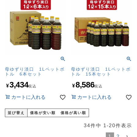
母ゆずり淡口 1Lペットボ
母ゆずり淡口 1Lペットボ
トル 6本セット
トル 15本セット
3,434
8,586
¥
¥
税込
税込
カートに入れる
カートに入れる
並び替え
価格が安い順
価格が高い順
34
件中
1
-
20
件表示
1
2