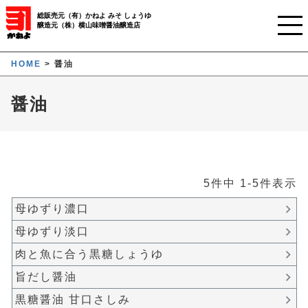
総販売元（有）かねよ みそ しょうゆ
醸造元（株）横山味噌醤油醸造店
ホーム
HOME
醤油
ご利用ガイド
醤油
かねよみそしょうゆについて
商品について
5
件中
1
-
5
件表示
業務用窓口
母ゆずり濃口
オンラインストア
母ゆずり淡口
マイページ
肉と魚に合う黒糖しょうゆ
旨だし醤油
黒糖醤油 甘口さしみ