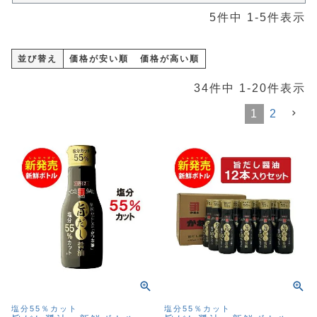
5
件中
1
-
5
件表示
並び替え
価格が安い順
価格が高い順
34
件中
1
-
20
件表示
1
2
塩分55％カット
塩分55％カット