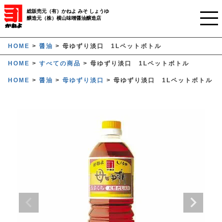
総販売元（有）かねよ みそ しょうゆ
醸造元（株）横山味噌醤油醸造店
ホーム
HOME
醤油
母ゆずり淡口 1Lペットボトル
HOME
すべての商品
母ゆずり淡口 1Lペットボトル
ご利用ガイド
HOME
醤油
母ゆずり淡口
母ゆずり淡口 1Lペットボトル
かねよみそしょうゆについて
商品について
業務用窓口
オンラインストア
マイページ