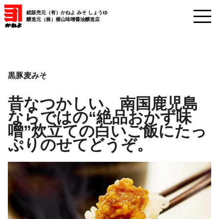
総販売元（有）かねよ みそ しょうゆ
醸造元（株）横山味噌醤油醸造店
黒豚麦みそ
昔なつかしい、南国鹿児島
ならではの“絶品おかず味
噌”炊立ての白いご飯にたっ
ぷりのせてどうぞ。