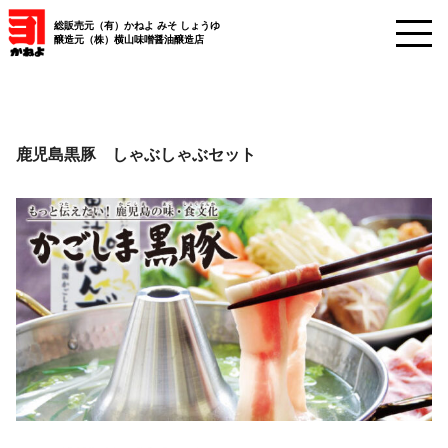
総販売元（有）かねよ みそ しょうゆ
醸造元（株）横山味噌醤油醸造店
鹿児島黒豚 しゃぶしゃぶセット