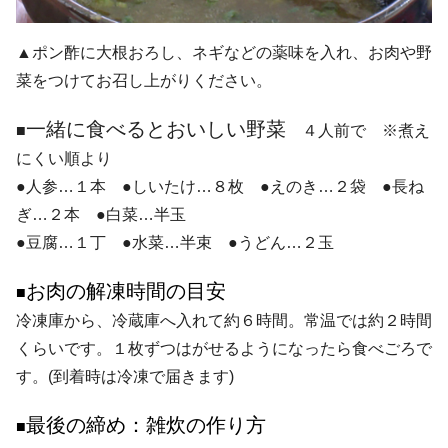
▲ポン酢に大根おろし、ネギなどの薬味を入れ、お肉や野
菜をつけてお召し上がりください。
一緒に食べるとおいしい野菜
■
４人前で ※煮え
にくい順より
●人参…１本 ●しいたけ…８枚 ●えのき…２袋 ●長ね
ぎ…２本 ●白菜…半玉
●豆腐…１丁 ●水菜…半束 ●うどん…２玉
お肉の解凍時間の目安
■
冷凍庫から、冷蔵庫へ入れて約６時間。常温では約２時間
くらいです。１枚ずつはがせるようになったら食べごろで
す。(到着時は冷凍で届きます)
最後の締め：雑炊の作り方
■