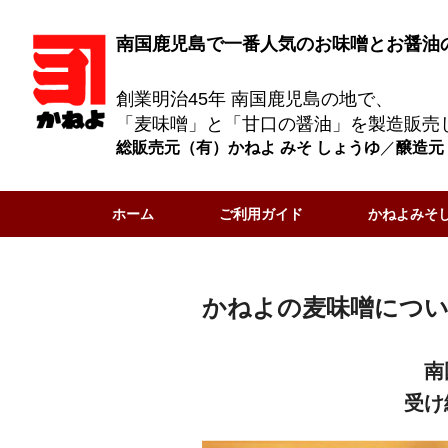
南国鹿児島で一番人気のお味噌とお醤油
創業明治45年 南国鹿児島の地で、
「麦味噌」と「甘口の醤油」を製造販売
総販売元（有）かねよ みそ しょうゆ
／
醸造元
ホーム
ご利用ガイド
かねよみそ
かねよの麦味噌につ
南
受け