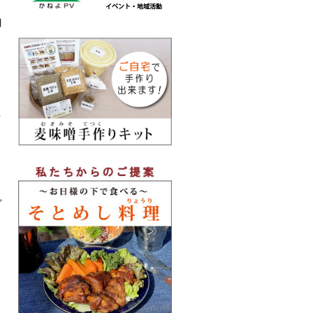
加
も
こ
ど
、