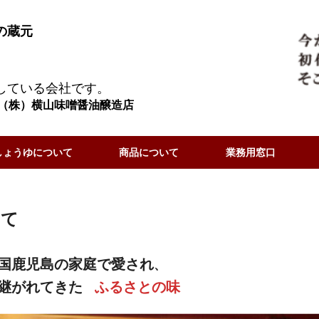
の蔵元
している会社です。
（株）横山味噌醤油醸造店
しょうゆについて
商品について
業務用窓口
いて
国鹿児島の家庭で愛され
、
継がれてきた
ふるさとの味