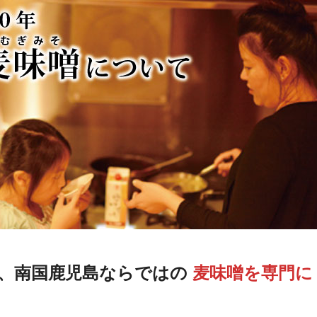
、南国鹿児島ならではの
麦味噌を専門
に
。