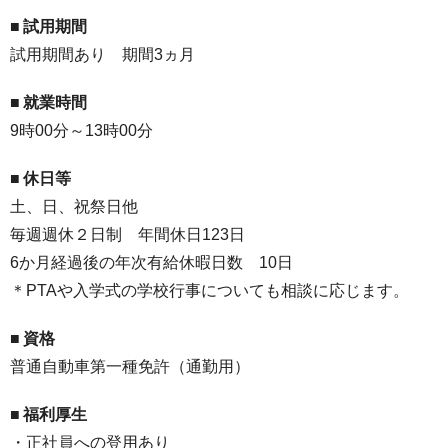
■
試用期間
試用期間あり 期間3ヵ月
■
就業時間
9時00分～13時00分
■ 休日等
土、日、祝祭日他
毎週週休２日制 年間休日123日
6か月経過後の年次有給休暇日数 10日
＊PTAや入学式の学校行事についても相談に応じます。
■
資格
普通自動車第一種免許（通勤用）
■
福利厚生
・正社員への登用あり