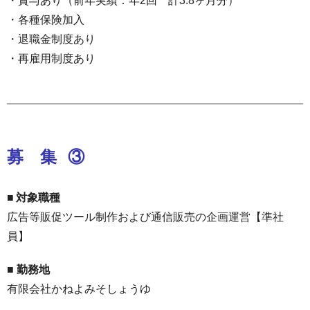
・賞与あり（前年実績：年2回 計3.8ヶ月分）
・各種保険加入
・退職金制度あり
・再雇用制度あり
募 集
③
■ 対象職種
広告等販促ツール制作および通信販売の企画運営【準社
員】
■ 勤務地
有限会社かねよみそしょうゆ