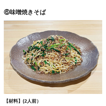
⑥味噌焼きそば
【材
料】
(2人前）