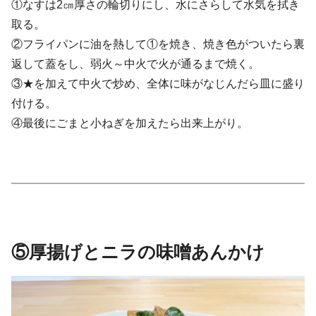
①なすは2㎝厚さの輪切りにし、水にさらして水気を拭き
取る。
②フライパンに油を熱して①を焼き、焼き色がついたら裏
返して蓋をし、弱火～中火で火が通るまで焼く。
③★を加えて中火で炒め、全体に味がなじんだら皿に盛り
付ける。
④最後にごまと小ねぎを加えたら出来上がり。
⑤厚揚げとニラの味噌あんかけ