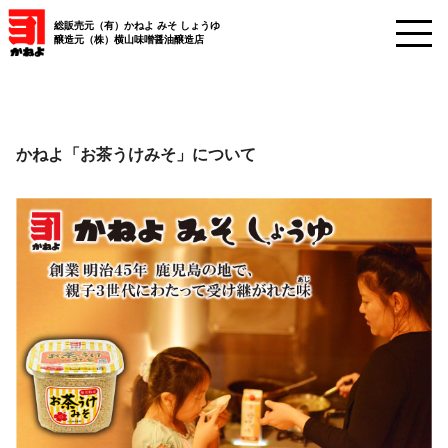
総販売元（有）かねよ みそ しょうゆ
醸造元（株）横山味噌醤油醸造店
かねよ「お茶うけみそ」について