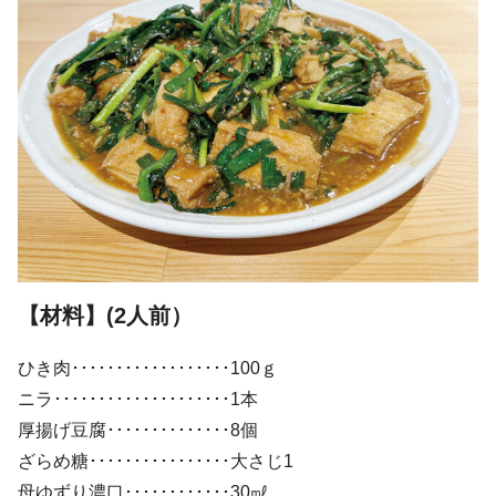
【材
料】
(2人前）
ひき肉･･････････････････100ｇ
ニラ････････････････････1本
厚揚げ豆腐･･････････････8個
ざらめ糖････････････････大さじ1
母ゆずり濃口････････････30㎖