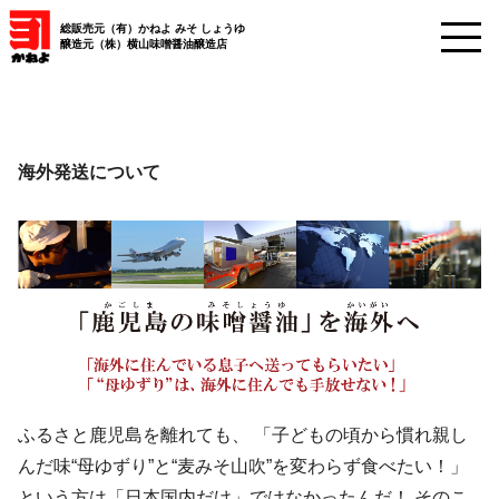
総販売元（有）かねよ みそ しょうゆ
醸造元（株）横山味噌醤油醸造店
海外発送について
ふるさと鹿児島を離れても、 「子どもの頃から慣れ親し
んだ味“母ゆずり”と“麦みそ山吹”を変わらず食べたい！」
という方は「日本国内だけ」ではなかったんだ！ そのこ