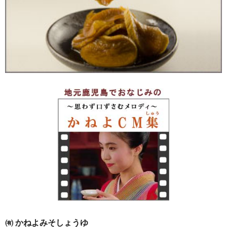
㈲ かねよみそしょうゆ