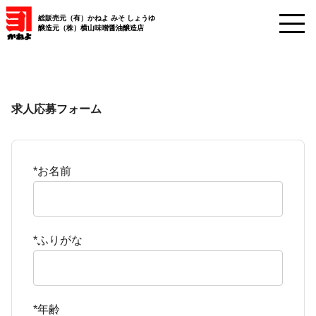
総販売元（有）かねよ みそ しょうゆ
醸造元（株）横山味噌醤油醸造店
求人応募フォーム
*お名前
*ふりがな
*年齢