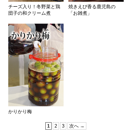
チーズ入り！冬野菜と鶏
焼きえび香る鹿児島の
団子の和クリーム煮
「お雑煮」
かりかり梅
1
2
3
次へ →