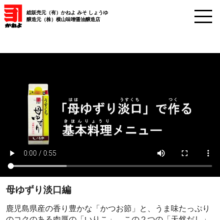
総販売元（有）かねよ みそ しょうゆ
醸造元（株）横山味噌醤油醸造店
母ゆずり淡口編
鹿児島県産の香り豊かな「かつお節」と、うま味たっぷり
のコクのある肉厚の「いりこ」。この２つの「天然だし」