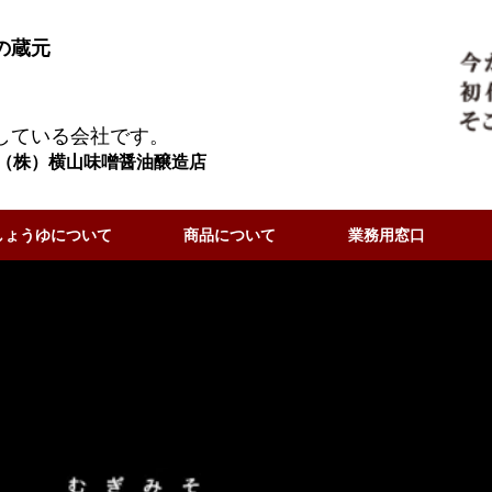
の蔵元
している会社です。
（株）横山味噌醤油醸造店
しょうゆについて
商品について
業務用窓口