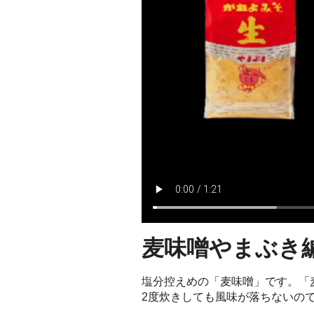
麦味噌やまぶき
塩分控えめの「麦味噌」です。「
2度炊きしても風味が落ちないの