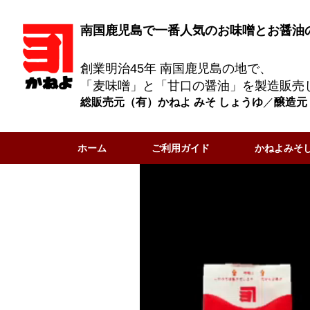
南国鹿児島で一番人気のお味噌とお醤油
創業明治45年 南国鹿児島の地で、
「麦味噌」と「甘口の醤油」を製造販売
総販売元（有）かねよ みそ しょうゆ
／
醸造元
ホーム
ご利用ガイド
かねよみそ