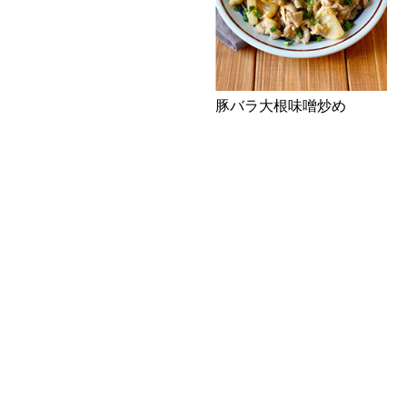
豚バラ大根味噌炒め