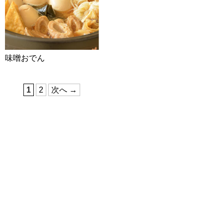
味噌おでん
1
2
次へ →