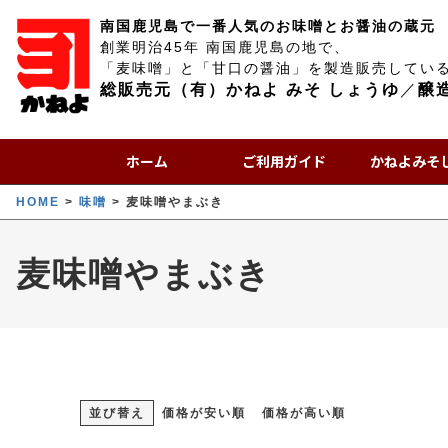
南国鹿児島で一番人気のお味噌とお醤油の蔵元
創業明治45年 南国鹿児島の地で、
「麦味噌」と「甘口の醤油」を製造販売してい
総販売元（有）かねよ みそ しょうゆ
／
醸
ホーム
ご利用ガイド
かねよみそ
HOME
味噌
麦味噌やまぶき
麦味噌やまぶき
並び替え
価格が安い順
価格が高い順