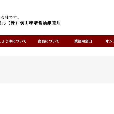
る会社です。
造元（株）横山味噌醤油醸造店
しょうゆについて
商品について
業務用窓口
オン