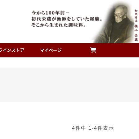
ラインストア
マイページ
4
件中
1
-
4
件表示