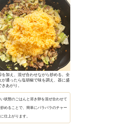
⑤を加え、混ぜ合わせながら炒める。全
火が通ったら塩胡椒で味を調え、器に盛
できあがり。
かい状態のごはんと溶き卵を混ぜ合わせて
ら炒めることで、簡単にパラパラのチャー
ンに仕上がります。