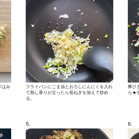
ぎはみ
フライパンにごま油とおろしにんにくを入れ
豚ひ
て熱し香りが立ったら長ねぎを加えて炒め
ら★
る。
5.
6.