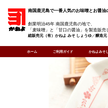
南国鹿児島で一番人気のお味噌とお醤油
創業明治45年 南国鹿児島の地で、
「麦味噌」と「甘口の醤油」を製造販売
総販売元（有）かねよ みそ しょうゆ
／
醸造元
ホーム
ご利用ガイド
かねよみそ