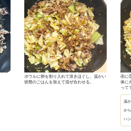
ボウルに卵を割り入れて溶きほぐし、温かい
④に
状態のごはんを加えて混ぜ合わせる。
体に
って
温
か
ハ