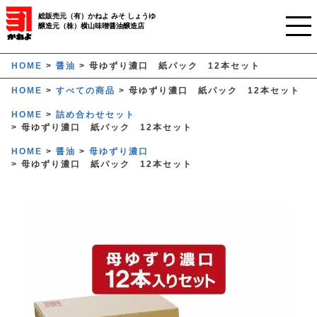
総販売元（有）かねよ みそ しょうゆ
醸造元（株）横山味噌醤油醸造店
ホーム
HOME
醤油
母ゆずり濃口 紙パック 12本セット
HOME
すべての商品
母ゆずり濃口 紙パック 12本セット
ご利用ガイド
HOME
詰め合わせセット
母ゆずり濃口 紙パック 12本セット
かねよみそしょうゆについて
HOME
醤油
母ゆずり濃口
商品について
母ゆずり濃口 紙パック 12本セット
業務用窓口
オンラインストア
マイページ