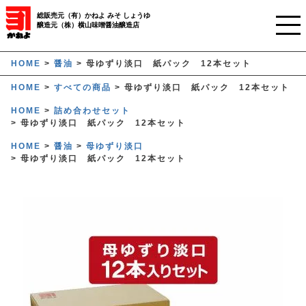
総販売元（有）かねよ みそ しょうゆ
醸造元（株）横山味噌醤油醸造店
ホーム
HOME
醤油
母ゆずり淡口 紙パック 12本セット
HOME
すべての商品
母ゆずり淡口 紙パック 12本セット
ご利用ガイド
HOME
詰め合わせセット
母ゆずり淡口 紙パック 12本セット
かねよみそしょうゆについて
HOME
醤油
母ゆずり淡口
商品について
母ゆずり淡口 紙パック 12本セット
業務用窓口
オンラインストア
マイページ