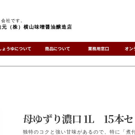
る会社です。
造元（株）横山味噌醤油醸造店
しょうゆについて
商品について
業務用窓口
オン
母ゆずり濃口 1L 15本
独特のコクと強い甘味があるので、特に「煮