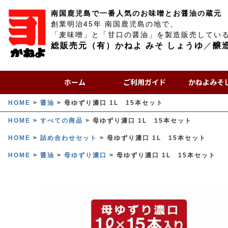
南国鹿児島で一番人気のお味噌とお醤油の蔵元
創業明治45年 南国鹿児島の地で、
「麦味噌」と「甘口の醤油」を製造販売してい
総販売元（有）かねよ みそ しょうゆ
／
醸
ホーム
ご利用ガイド
かねよみそ
HOME
醤油
母ゆずり濃口 1L 15本セット
HOME
すべての商品
母ゆずり濃口 1L 15本セット
HOME
詰め合わせセット
母ゆずり濃口 1L 15本セット
HOME
醤油
母ゆずり濃口
母ゆずり濃口 1L 15本セット