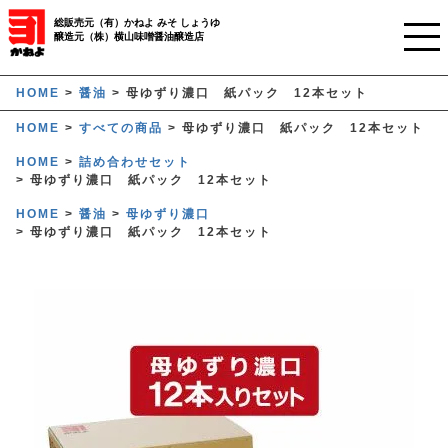
総販売元（有）かねよ みそ しょうゆ
醸造元（株）横山味噌醤油醸造店
ホーム
HOME
醤油
母ゆずり濃口 紙パック 12本セット
HOME
すべての商品
母ゆずり濃口 紙パック 12本セット
ご利用ガイド
HOME
詰め合わせセット
母ゆずり濃口 紙パック 12本セット
かねよみそしょうゆについて
HOME
醤油
母ゆずり濃口
商品について
母ゆずり濃口 紙パック 12本セット
業務用窓口
オンラインストア
マイページ