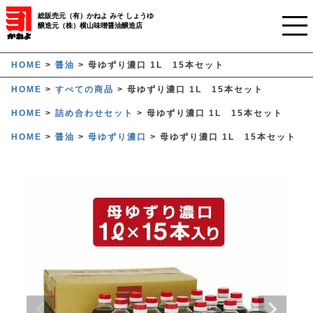
総販売元（有）かねよ みそ しょうゆ
醸造元（株）横山味噌醤油醸造店
ホーム
HOME
醤油
母ゆずり濃口 1L 15本セット
HOME
すべての商品
母ゆずり濃口 1L 15本セット
ご利用ガイド
HOME
詰め合わせセット
母ゆずり濃口 1L 15本セット
かねよみそしょうゆについて
HOME
醤油
母ゆずり濃口
母ゆずり濃口 1L 15本セット
商品について
業務用窓口
オンラインストア
マイページ