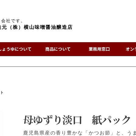
る会社です。
造元（株）横山味噌醤油醸造店
しょうゆについて
商品について
業務用窓口
オン
ット
母ゆずり淡口 紙パック
鹿児島県産の香り豊かな「かつお節」と、う