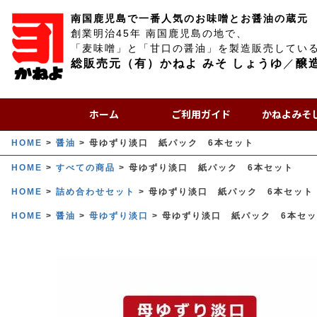
南国鹿児島で一番人気のお味噌とお醤油の蔵元
創業明治45年 南国鹿児島の地で、
「麦味噌」と「甘口の醤油」を製造販売してい
総販売元（有）かねよ みそ しょうゆ
／
醸
ホーム
ご利用ガイド
かねよみそ
HOME
醤油
母ゆずり淡口 紙パック 6本セット
HOME
すべての商品
母ゆずり淡口 紙パック 6本セット
HOME
詰め合わせセット
母ゆずり淡口 紙パック 6本セット
HOME
醤油
母ゆずり淡口
母ゆずり淡口 紙パック 6本セ