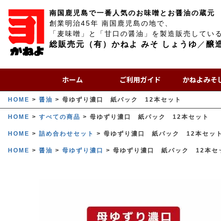
南国鹿児島で一番人気のお味噌とお醤油の蔵元
創業明治45年 南国鹿児島の地で、
「麦味噌」と「甘口の醤油」を製造販売してい
総販売元（有）かねよ みそ しょうゆ
／
醸
ホーム
ご利用ガイド
かねよみそ
HOME
醤油
母ゆずり濃口 紙パック 12本セット
HOME
すべての商品
母ゆずり濃口 紙パック 12本セット
HOME
詰め合わせセット
母ゆずり濃口 紙パック 12本セッ
HOME
醤油
母ゆずり濃口
母ゆずり濃口 紙パック 12本セ