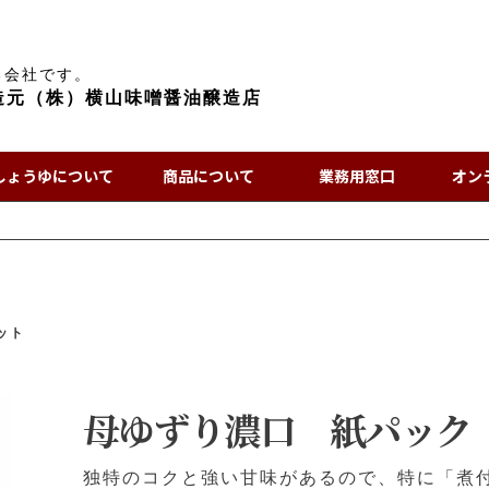
る会社です。
造元（株）横山味噌醤油醸造店
しょうゆについて
商品について
業務用窓口
オン
ト
ット
母ゆずり濃口 紙パック 
独特のコクと強い甘味があるので、特に「煮