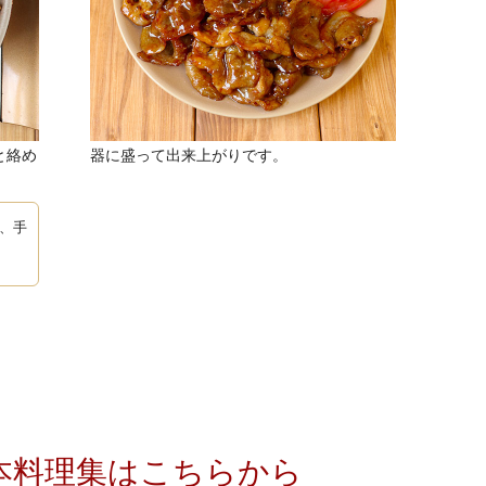
と絡め
器に盛って出来上がりです。
、手
基本料理集はこちらから