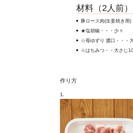
材料（2人前）
豚ロース肉(生姜焼き用)・
★塩胡椒・・・少々
☆母ゆずり 濃口・・・大
☆はちみつ・・大さじ1/
作り方
1.