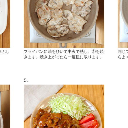
まぶし
フライパンに油をひいて中火で熱し、①を焼
同じ
きます。焼き上がったら一度皿に取ります。
らよ
5.