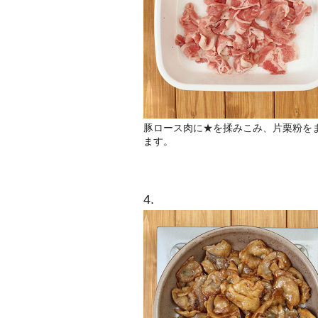
豚ロース肉に★を揉みこみ、片栗粉を
ます。
4.