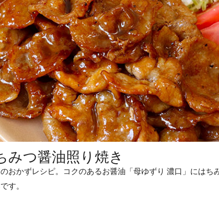
ちみつ醤油照り焼き
のおかずレシピ。コクのあるお醤油「母ゆずり 濃口」にはち
いです。