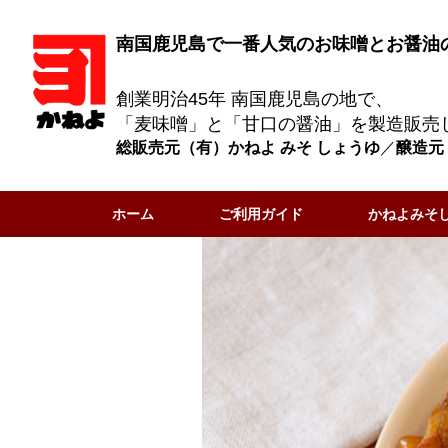
南国鹿児島で一番人気のお味噌とお醤油
創業明治45年 南国鹿児島の地で、
「麦味噌」と「甘口の醤油」を製造販売
総販売元（有）かねよ みそ しょうゆ
／
醸造元
ホーム
ご利用ガイド
かねよみそ