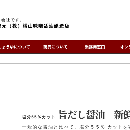
る会社です。
造元（株）横山味噌醤油醸造店
しょうゆについて
商品について
業務用窓口
オン
旨だし醤油 新鮮
塩分55％カット
一般的な醤油と比べて、塩分５５％ カットを