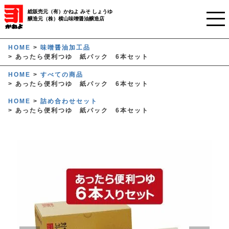
総販売元（有）かねよ みそ しょうゆ
醸造元（株）横山味噌醤油醸造店
ホーム
HOME
味噌醤油加工品
あったら便利つゆ 紙パック 6本セット
ご利用ガイド
HOME
すべての商品
あったら便利つゆ 紙パック 6本セット
かねよみそしょうゆについて
HOME
詰め合わせセット
あったら便利つゆ 紙パック 6本セット
商品について
業務用窓口
オンラインストア
マイページ