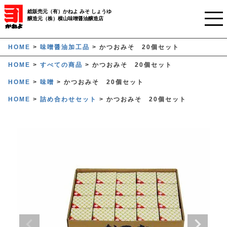
総販売元（有）かねよ みそ しょうゆ
醸造元（株）横山味噌醤油醸造店
ホーム
HOME
味噌醤油加工品
かつおみそ 20個セット
HOME
すべての商品
かつおみそ 20個セット
ご利用ガイド
HOME
味噌
かつおみそ 20個セット
かねよみそしょうゆについて
HOME
詰め合わせセット
かつおみそ 20個セット
商品について
業務用窓口
オンラインストア
マイページ