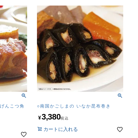
るげんこつ角
○南国かごしまの いなか昆布巻き
3,380
¥
税込
カートに入れる