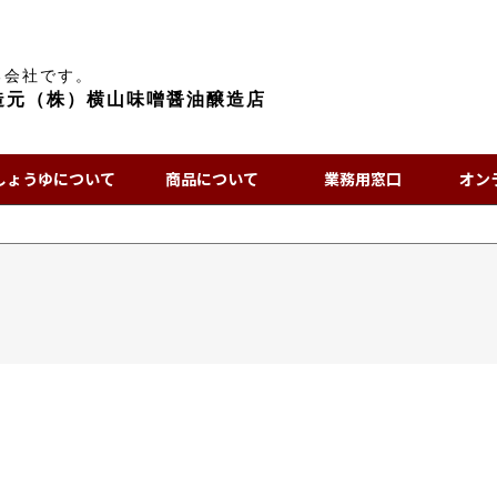
る会社です。
造元（株）横山味噌醤油醸造店
しょうゆについて
商品について
業務用窓口
オン