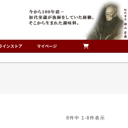
ラインストア
マイページ
8
件中
1
-
8
件表示