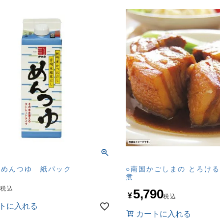
みめんつゆ 紙パック
○南国かごしまの とろけ
煮
9
税込
5,790
¥
税込
トに入れる
カートに入れる