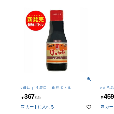
○母ゆずり濃口 新鮮ボトル
○まろ
367
45
¥
¥
税込
カートに入れる
カー