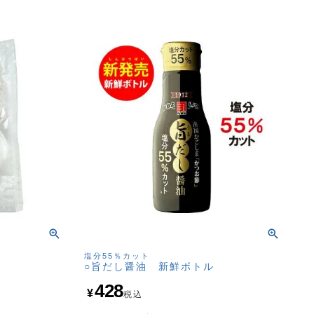
塩分55％カット
○旨だし醤油 新鮮ボトル
428
¥
税込