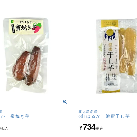
産
鹿児島名産
るか 蜜焼き芋
○紅はるか 濃蜜干し芋
0
734
¥
税込
税込