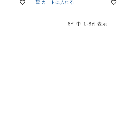
カートに入れる
8
件中
1
-
8
件表示