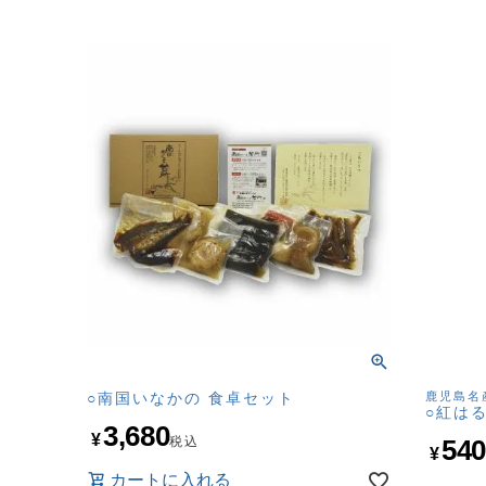
○南国いなかの 食卓セット
鹿児島名
○紅は
3,680
¥
税込
54
¥
カートに入れる