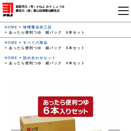
総販売元（有）かねよ みそ しょうゆ
醸造元（株）横山味噌醤油醸造店
ホーム
HOME
味噌醤油加工品
あったら便利つゆ 紙パック 6本セット
ご利用ガイド
HOME
すべての商品
あったら便利つゆ 紙パック 6本セット
かねよみそしょうゆについて
HOME
詰め合わせセット
あったら便利つゆ 紙パック 6本セット
商品について
業務用窓口
オンラインストア
マイページ