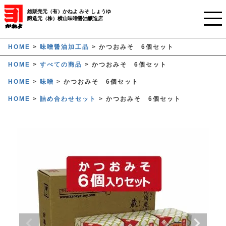
総販売元（有）かねよ みそ しょうゆ
醸造元（株）横山味噌醤油醸造店
ホーム
HOME
味噌醤油加工品
かつおみそ 6個セット
HOME
すべての商品
かつおみそ 6個セット
ご利用ガイド
HOME
味噌
かつおみそ 6個セット
かねよみそしょうゆについて
HOME
詰め合わせセット
かつおみそ 6個セット
商品について
業務用窓口
オンラインストア
マイページ