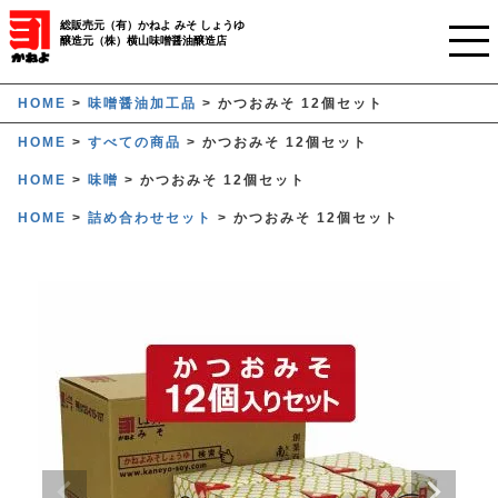
総販売元（有）かねよ みそ しょうゆ
醸造元（株）横山味噌醤油醸造店
ホーム
HOME
味噌醤油加工品
かつおみそ 12個セット
HOME
すべての商品
かつおみそ 12個セット
ご利用ガイド
HOME
味噌
かつおみそ 12個セット
かねよみそしょうゆについて
HOME
詰め合わせセット
かつおみそ 12個セット
商品について
業務用窓口
オンラインストア
マイページ