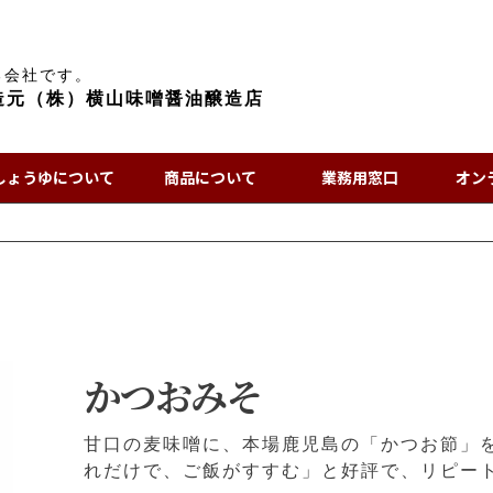
る会社です。
造元（株）横山味噌醤油醸造店
しょうゆについて
商品について
業務用窓口
オン
かつおみそ
甘口の麦味噌に、本場鹿児島の「かつお節」
れだけで、ご飯がすすむ」と好評で、リピー