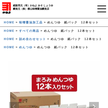
総販売元（有）かねよ みそ しょうゆ
醸造元（株）横山味噌醤油醸造店
ホーム
HOME
味噌醤油加工品
めんつゆ 紙パック 12本セット
HOME
すべての商品
めんつゆ 紙パック 12本セット
ご利用ガイド
HOME
詰め合わせセット
めんつゆ 紙パック 12本セット
かねよみそしょうゆについて
HOME
めんつゆ
めんつゆ 紙パック 12本セット
商品について
業務用窓口
オンラインストア
マイページ