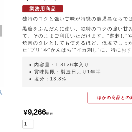
業務用商品
独特のコクと強い甘味が特徴の鹿児島ならで
黒糖をふんだんに使い、独特のコクの強い甘
て、そのままご利用いただけます。"鶏刺し"
焼肉のタレとしても使えるほど、低塩でしっ
た"ブリ"や"かんぱち""イカ刺し"に、特にお
内容量：1.8L×6本入り
賞味期限：製造日より1年半
塩分：13.8%
ほかの商品との
9,266
¥
税込