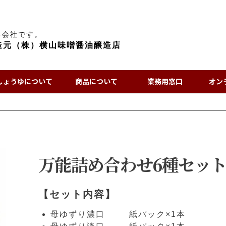
る会社です。
造元（株）横山味噌醤油醸造店
しょうゆについて
商品について
業務用窓口
オン
万能詰め合わせ6種セット
【セット内容】
母ゆずり濃口
紙パック×1本