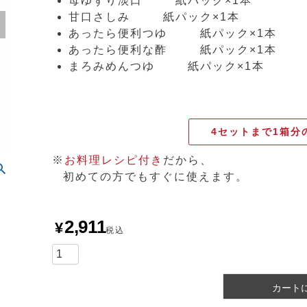
母ゆずり淡口
紙パック×1本
甘口さしみ
紙パック×1本
あったら便利つゆ
紙パック×1本
あったら便利な酢
紙パック×1本
まろみめんつゆ
紙パック×1本
4セットまで1箱分
※
お料理レシピ付き
だから、
初めての方でもすぐに使えます。
2,911
¥
税込
カート