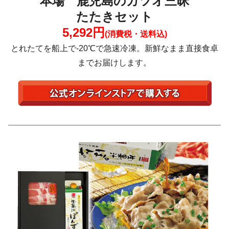
本場 鹿児島のカツオ三昧
たたきセット
5,292円
(消費税・送料込)
とれたてを船上で-20℃で急速冷凍。新鮮なまま直接食卓
までお届けします。