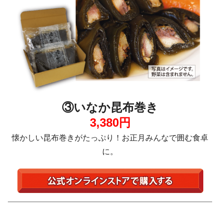
③いなか昆布巻き
3,380円
懐かしい昆布巻きがたっぷり！お正月みんなで囲む食卓
に。