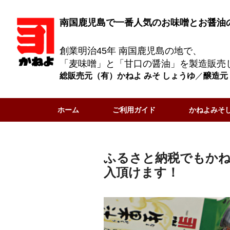
南国鹿児島で一番人気のお味噌とお醤油
創業明治45年 南国鹿児島の地で、
「麦味噌」と「甘口の醤油」を製造販売
総販売元（有）かねよ みそ しょうゆ
／
醸造元
ホーム
ご利用ガイド
かねよみそ
ふるさと納税でもかね
入頂けます！