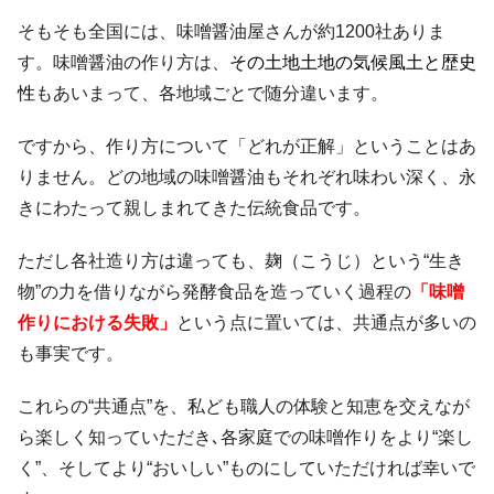
そもそも全国には、味噌醤油屋さんが約1200社ありま
す。味噌醤油の作り方は、
その土地土地の気候風土と歴史
性
もあいまって、各地域ごとで随分違います。
ですから、作り方について「どれが正解」ということはあ
りません。どの地域の味噌醤油もそれぞれ味わい深く、永
きにわたって親しまれてきた伝統食品です。
ただし各社造り方は違っても、麹（こうじ）という“生き
物”の力を借りながら発酵食品を造っていく過程の
「味噌
作りにおける失敗」
という点に置いては、共通点が多いの
も事実です。
これらの“共通点”を、私ども職人の体験と知恵を交えなが
ら楽しく知っていただき､各家庭での味噌作りをより“楽し
く”、そしてより“おいしい”ものにしていただければ幸いで