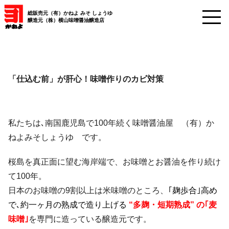
総販売元（有）かねよ みそ しょうゆ
醸造元（株）横山味噌醤油醸造店
「仕込む前」が肝心！味噌作りのカビ対策
私たちは､南国鹿児島で100年続く味噌醤油屋 （有）か
ねよみそしょうゆ です。
桜島を真正面に望む海岸端で、お味噌とお醤油を作り続け
て100年。
日本のお味噌の9割以上は米味噌のところ、
｢麹歩合｣高め
で､約一ヶ月の熟成で造り上げる
“多麹・短期熟成” の｢麦
味噌｣
を専門に造っている醸造元です。