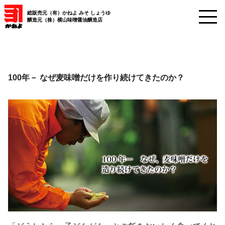
総販売元（有）かねよ みそ しょうゆ
醸造元（株）横山味噌醤油醸造店
100年－ なぜ麦味噌だけを作り続けてきたのか？