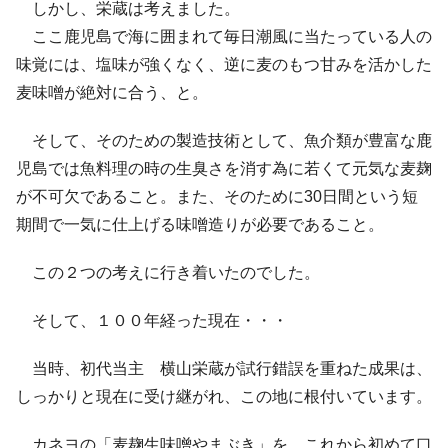
しかし、栄蔵は考えました。
ここ鹿児島で海に囲まれて毎日潮風に当たっている人の
味覚には、塩味が強くなく、逆に麦のもつ甘みを活かした
麦味噌が絶対に合う、と。
そして、そのための製造技術として、魚介類が豊富な鹿
児島では魚料理の時の生臭さを消す為に若くて元気な麦麹
が不可欠であること。また、そのために30日間という短
期間で一気に仕上げる味噌造りが必要であること。
この２つの考えに行き着いたのでした。
そして、１００年経った現在・・・
当時、初代当主 横山栄蔵が試行錯誤を重ねた成果は、
しっかりと現在に受け継がれ、この地に根付いています。
カネヨの「麦麹生味噌やまぶき」を、これから初めて口