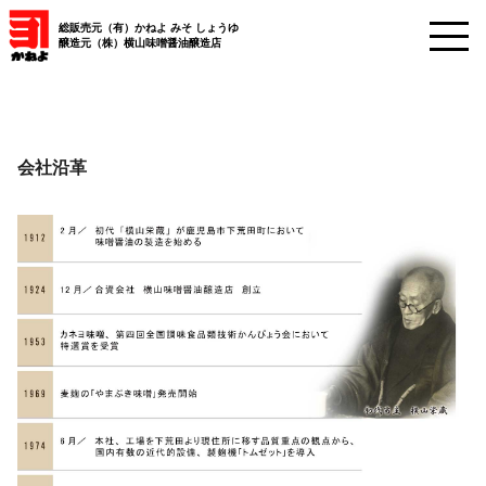
総販売元（有）かねよ みそ しょうゆ
醸造元（株）横山味噌醤油醸造店
会社沿革