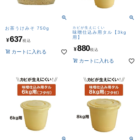
お茶うけみそ 750g
カビが生えにくい
味噌仕込み用タル【3kg
637
用】
¥
税込
880
¥
税込
カートに入れる
カートに入れる