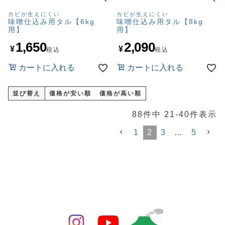
カビが生えにくい
カビが生えにくい
味噌仕込み用タル【6kg
味噌仕込み用タル【8kg
用】
用】
1,650
2,090
¥
¥
税込
税込
カートに入れる
カートに入れる
並び替え
価格が安い順
価格が高い順
88
件中
21
-
40
件表示
1
2
3
…
5