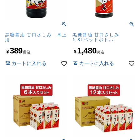
黒糖醤油 甘口さしみ 卓上
黒糖醤油 甘口さしみ
用
1.8Lペットボトル
389
1,480
¥
¥
税込
税込
カートに入れる
カートに入れる