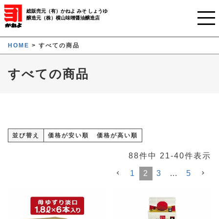
総販売元（有）かねよ みそ しょうゆ
醸造元（株）横山味噌醤油醸造店
ホーム
HOME
すべての商品
ご利用ガイド
すべての商品
かねよみそしょうゆについて
商品について
業務用窓口
並び替え
価格が安い順
価格が高い順
オンラインストア
88
件中
21
-
40
件表示
1
2
3
…
5
マイページ