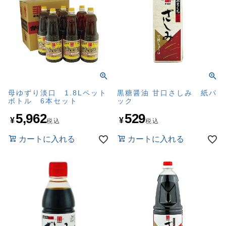
母ゆずり淡口 1.8Lペット
黒糖醤油 甘口さしみ 紙パ
ボトル 6本セット
ック
5,962
529
¥
¥
税込
税込
カートに入れる
カートに入れる