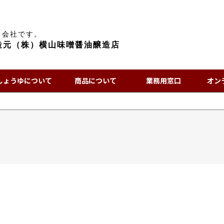
る会社です。
造元（株）横山味噌醤油醸造店
しょうゆについて
商品について
業務用窓口
オン