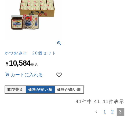
かつおみそ 20個セット
10,584
¥
税込
カートに入れる
並び替え
価格が安い順
価格が高い順
41
件中
41
-
41
件表示
1
2
3