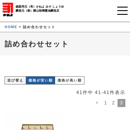
総販売元（有）かねよ みそ しょうゆ
醸造元（株）横山味噌醤油醸造店
ホーム
HOME
詰め合わせセット
ご利用ガイド
詰め合わせセット
かねよみそしょうゆについて
商品について
業務用窓口
並び替え
価格が安い順
価格が高い順
オンラインストア
41
件中
41
-
41
件表示
1
2
3
マイページ