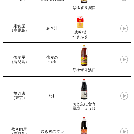
母ゆずり濃口
定食屋
みそ汁
（鹿児島）
麦味噌
やまぶき
蕎麦屋
蕎麦の
（鹿児島）
つゆ
母ゆずり淡口
焼肉店
たれ
（東京）
肉と魚に合う
黒糖しょうゆ
炊き肉屋
炊き肉のタレ
（鹿児島）