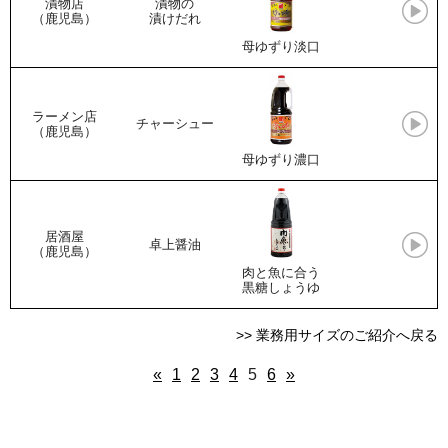
漬物店
漬物の
（鹿児島）
漬けだれ
母ゆずり淡口
ラーメン店
チャーシュー
（鹿児島）
母ゆずり濃口
居酒屋
卓上醤油
（鹿児島）
肉と魚に合う
黒糖しょうゆ
>> 業務用サイズのご紹介へ戻る
«
1
2
3
4
5
6
»