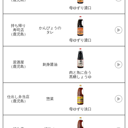
母ゆずり濃口
持ち帰り
かんぴょうの
寿司店
タレ
（鹿児島）
母ゆずり濃口
居酒屋
刺身醤油
（鹿児島）
肉と魚に合う
黒糖しょうゆ
仕出し弁当店
惣菜
（鹿児島）
母ゆずり淡口