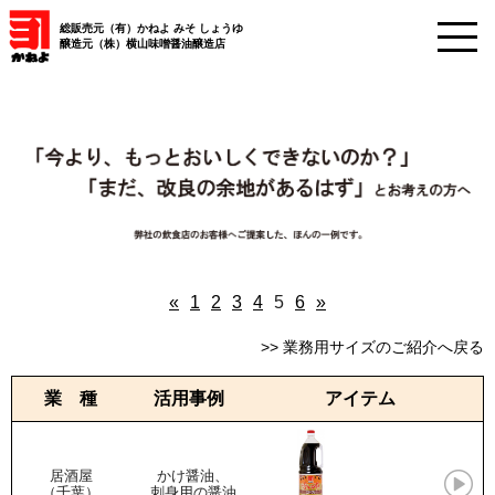
総販売元（有）かねよ みそ しょうゆ
醸造元（株）横山味噌醤油醸造店
«
1
2
3
4
5
6
»
>> 業務用サイズのご紹介へ戻る
業 種
活用事例
アイテム
居酒屋
かけ醤油、
（千葉）
刺身用の醤油