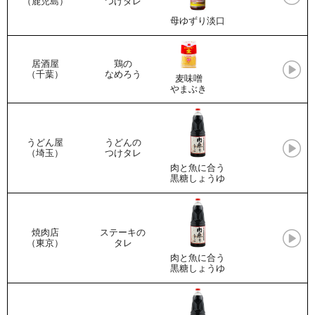
（鹿児島）
つけダレ
母ゆずり淡口
居酒屋
鶏の
（千葉）
なめろう
麦味噌
やまぶき
うどん屋
うどんの
（埼玉）
つけタレ
肉と魚に合う
黒糖しょうゆ
焼肉店
ステーキの
（東京）
タレ
肉と魚に合う
黒糖しょうゆ