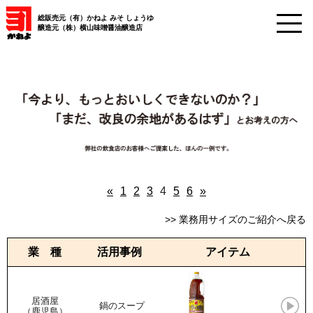
総販売元（有）かねよ みそ しょうゆ
醸造元（株）横山味噌醤油醸造店
«
1
2
3
4
5
6
»
>> 業務用サイズのご紹介へ戻る
業 種
活用事例
アイテム
居酒屋
鍋のスープ
（鹿児島）