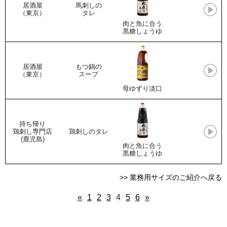
居酒屋
馬刺しの
（東京）
タレ
肉と魚に合う
黒糖しょうゆ
居酒屋
もつ鍋の
（東京）
スープ
母ゆずり淡口
持ち帰り
鶏刺し専門店
鶏刺しのタレ
(鹿児島)
肉と魚に合う
黒糖しょうゆ
>> 業務用サイズのご紹介へ戻る
«
1
2
3
4
5
6
»