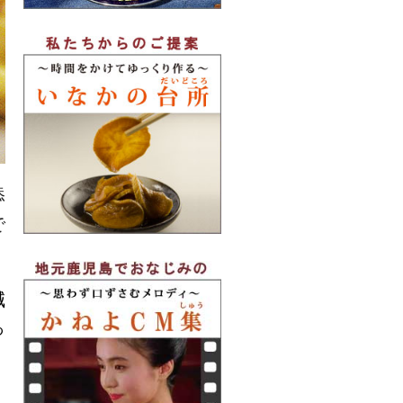
添
で
減
っ