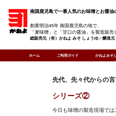
南国鹿児島で一番人気のお味噌とお醤油
創業明治45年 南国鹿児島の地で、
「麦味噌」と「甘口の醤油」を製造販売
総販売元（有）かねよ みそ しょうゆ
／
醸造元
ホーム
ご利用ガイド
かねよみそ
先代、先々代からの言
シリーズ②
今日も味噌の製造現場では