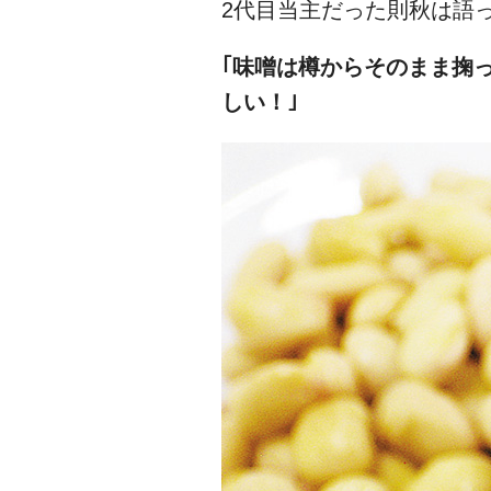
2代目当主だった則秋は語
｢味噌は樽からそのまま掬
しい！｣