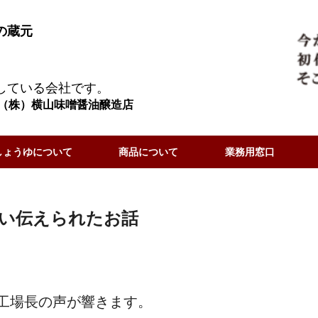
の蔵元
している会社です。
（株）横山味噌醤油醸造店
しょうゆについて
商品について
業務用窓口
い伝えられたお話
工場長の声が響きます。