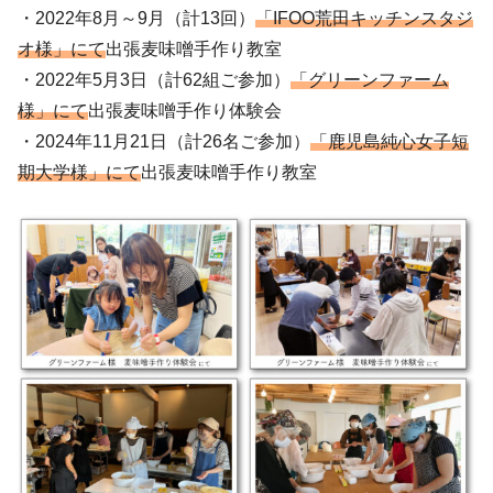
・2022年8月～9月（計13回）
「IFOO荒田キッチンスタジ
オ様」にて
出張麦味噌手作り教室
・2022年5月3日（計62組ご参加）
「グリーンファーム
様」にて
出張麦味噌手作り体験会
・2024年11月21日（計26名ご参加）
「鹿児島純心女子短
期大学様」にて
出張麦味噌手作り教室