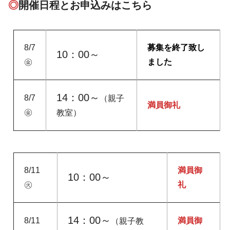
◎
開催日程とお申込みはこちら
8/7
募集を終了致し
10：00～
㊎
ました
14：00～
8/7
（親子
満員御礼
㊎
教室）
8/11
満員御
10：00～
㊋
礼
14：00～
8/11
満員御
（親子教