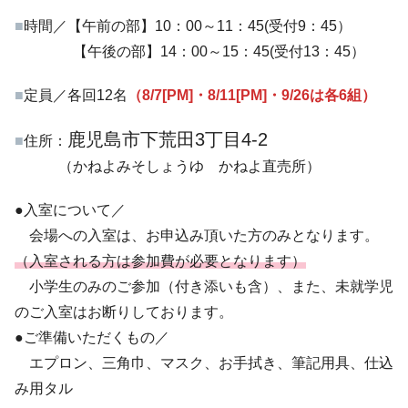
■
時間／【午前の部】10：00～11：45(受付9：45）
【午後の部】14：00～15：45(受付13：45）
■
定員／各回12名
（8/7
[PM]
・8/11
[PM]
・9/26は各6組）
鹿児島市下荒田3丁目4-2
■
住所：
（かねよみそしょうゆ かねよ直売所）
●入室について／
会場への入室は、お申込み頂いた方のみとなります。
（入室される方は参加費が必要となります）
小学生のみのご参加（付き添いも含）、また、未就学児
のご入室はお断りしております。
●ご準備いただくもの／
エプロン、三角巾、マスク、お手拭き、筆記用具、仕込
み用タル